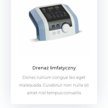
Drenaż limfatyczny
Donec rutrum congue leo eget
malesuada. Curabitur non nulla sit
amet nisl tempus convallis