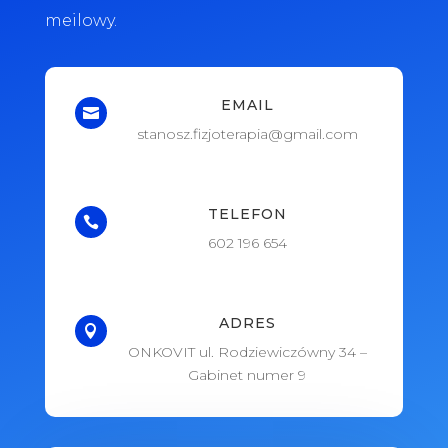
meilowy.
EMAIL

stanosz.fizjoterapia@gmail.com
TELEFON

602 196 654
ADRES

ONKOVIT ul. Rodziewiczówny 34 –
Gabinet numer 9